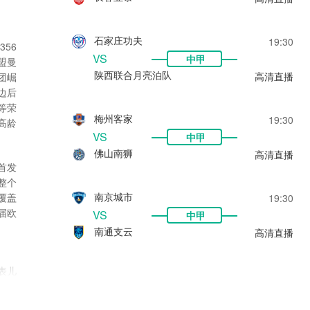
石家庄功夫
19:30
56
VS
中甲
盟曼
陕西联合月亮泊队
高清直播
团崛
边后
等荣
梅州客家
19:30
高龄
VS
中甲
佛山南狮
高清直播
首发
整个
南京城市
覆盖
19:30
届欧
VS
中甲
南通支云
高清直播
表儿
部、
过深