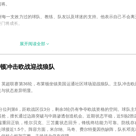
门将。
谢每一支效力过的球队、教练、队友以及球迷的支持。他表示自己不会离
轻门将成长。
赛到英超舞台，法比安斯基以稳定、冷静、敬业的职业态度立足足坛。随
老牌门将落幕，为今夏足坛增添一段温情的告别回忆。
展开阅读全部
莱顿冲击欧战迎战狼队
时间），英超联赛第36轮，布莱顿坐镇美国运通社区球场迎战狼队。主队冲击欧
意与状态差异明显。
分位列第6，距欧战区仅3分，剩余3轮仍有争夺欧战资格的空间。球队主
逼抢，擅长通过边路突破与中路渗透创造机会。近期状态平稳，近5场2胜2
两端重回正轨，维尔贝克、三笘薰状态回升，锋线终结能力可靠。防线存
球接近1.5个。阵容方面，米尔纳、马奇、费尔特曼因伤缺阵，队长邓克
，但核心框架完整，主场战力仍有保障。