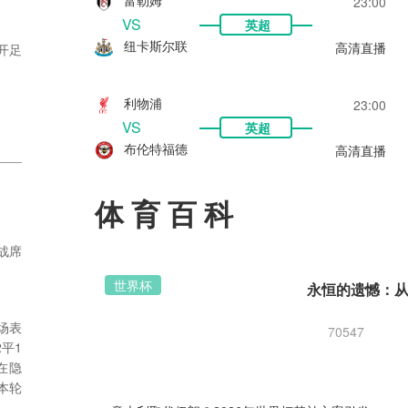
23:00
VS
英超
纽卡斯尔联
高清直播
开足
利物浦
23:00
着他
VS
英超
布伦特福德
高清直播
体育百科
战席
世界杯
场表
70547
平1
在隐
本轮