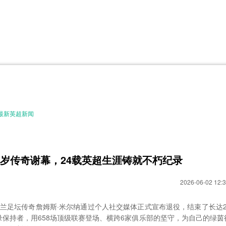
体育直播
体育百科
CCTV5
洲预选
世界杯
欧洲预选
日职联
甲
美洲杯
韩K联
NBA
超
中超
墨西联
欧国联
最新英超新闻
0岁传奇谢幕，24载英超生涯铸就不朽纪录
2026-06-02 12:3
英格兰足坛传奇詹姆斯·米尔纳通过个人社交媒体正式宣布退役，结束了长达2
录保持者，用658场顶级联赛登场、横跨6家俱乐部的坚守，为自己的绿茵