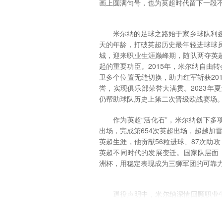
画上圆满句号，也为英超时代留下一段
米尔纳的足球之路始于家乡球队利兹联
天的年龄，打破英超历史最年轻进球球员
城，迎来职业生涯巅峰期，随队两夺英
起的重要功臣。2015年，米尔纳自由
卫多个位置无缝切换，助力红军斩获201
誉，实现俱乐部荣誉大满贯。2023年
仍帮助球队历史上第二次晋级欧战赛场
作为英超“活化石”，米尔纳创下多
出场，完成第654次英超出场，超越加
英超生涯，他贡献56粒进球、87次助
英超不同时代的发展变迁。国家队层面，米
洲杯，用稳定表现成为三狮军团的可靠
退役声明中，米尔纳深情回顾职业生
时支持的利兹联首秀，到40岁助力布
教练、队友与球迷，坦言职业生涯收获