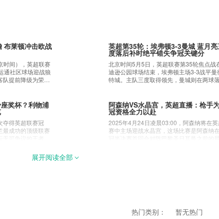
就不朽纪录
迎战狼队
宣退役，40岁英格兰全
2026年5月9日22:00（北京时间），英超
涯，曾效力利物浦曼城
第36轮，布莱顿坐镇美国运通社区球场迎
军，坐拥英超历史出
队。主队冲击欧战席位，客队提前降级为
而战，双方战意与状态差异明显。
瞻 布莱顿冲击欧战
英超第35轮：埃弗顿3-3曼城 蓝月亮
度落后补时绝平错失争冠关键分
-3曼城 蓝月亮三
英超利物浦赢得过多少座奖杯？利物
争冠关键分
重要奖杯完整清单一览
（北京时间），英超联赛
北京时间5月5日，英超联赛第35轮焦点战
赛第35轮焦点战在古
2024/25 赛季利物浦第二次夺得英超联赛
国运通社区球场迎战狼
迪逊公园球场结束，埃弗顿主场3-3战平曼
主场3-3战平曼彻斯
军，与曼联并列成为英格兰最成功的顶级
客队提前降级为荣誉
特城。主队三度取得领先，曼城则在两球
，曼城则在两球落后
球队。红军曾是英格兰足坛无可争议的王
异明显。
的局面下顽强追分，最终凭借补时阶段的
凭借补时阶段的进球
但在过去 30 多年的大部分时间里，他们
完成绝平，蓝月亮的联赛六连胜就此终结
六连胜就此终结。
被曼联、阿森纳，以及后来的切尔西和曼
少座奖杯？利物浦
阿森纳VS水晶宫，英超直播：枪手
追赶。尤尔根·克洛普于 2015 年 10 月入
览
冠资格全力以赴
超直播：枪手为欧
阿森纳转会风云：阿尔特塔的雄心与
浦，开启了默西塞德郡辉煌的新纪元，而
曼的诱惑
第二次夺得英超联赛冠
2025年4月24日凌晨03:00，阿森纳将在
在安菲尔德的第一个赛季的表现来看，阿内
:00，阿森纳将在英超联
阿森纳主教练米克尔·阿尔特塔向球迷们透
兰最成功的顶级联赛
赛中主场迎战水晶宫，这场比赛是阿森纳
洛特很可能将延续这种势头。无论是在国
场比赛是阿森纳在欧
俱乐部夏季转会计划的最新消息。他确认
坛无可争议的王者，
冠半决赛首回合对阵巴黎圣日耳曼之前的
是在欧洲，利物浦都是世界上获奖最多的
圣日耳曼之前的最后
到来的转会窗口将是一个重要的转会窗口
部分时间里，他们却一直
一场英超比赛。目前阿森纳在英超联赛中
部之一，其奖杯柜几乎可以与世界上任何
纳在英超联赛中排名
森纳的目标是加强阵容，再次向英超联赛
来的切尔西和曼城所
第二，而水晶宫则位列第12位。尽管阿森
展开阅读全部
球队相媲美：
12位。尽管阿森纳在
发起挑战。阿尔特塔明确表示，俱乐部即
15 年 10 月入主利物
英超夺冠的希望已经较为渺茫，但他们仍
尔特塔的雄心与科
利物浦的夺冠之路，2025年英超冠
渺茫，但他们仍需为
取重大举措。枪手近几个赛季一度接近冠
煌的新纪元，而从他
欧冠半决赛储备能量，而水晶宫则在为欧
夺战的赛程与预测
水晶宫则在为欧战资
但
的表现来看，阿内·斯
格而努力。
尔特塔向球迷们透露了
利物浦目前稳居英超联赛榜首，而阿森纳
头。无论是在国内还
新消息。他确认即将
连续第三年屈居第二。过去两个赛季，枪
界上获奖最多的俱乐
重要的转会窗口，阿
屈居曼城之后，获得联赛第二。考虑到卫
以与世界上任何一支
再次向英超联赛冠军
军在伤病和表现方面的问题，枪手球迷原
热门类别：
暂无热门
表示，俱乐部即将采
望在2024/25赛季取得更好的成绩。然而