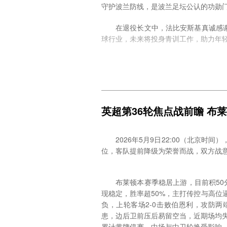
守护波兰防线，是波兰足坛公认的功勋
在退役长文中，法比安斯基真诚感
球行业，未来将投身青训工作，助力年
驰骋欧洲足坛二十余载，从波兰联
正式挂靴，英超又一位陪伴球迷多年的
英超第36轮焦点战前瞻 布
2026年5月9日22:00（北京
位，客队提前降级为荣誉而战，双方战
布莱顿本赛季稳居上游，目前积50
现稳定，胜率超50%，主打传控与高位
负，上轮客场2-0击败伯恩利，攻防
患，边后卫前压后易留空当，近期场均失
累计黄牌停赛，中场与中卫轮换受影响