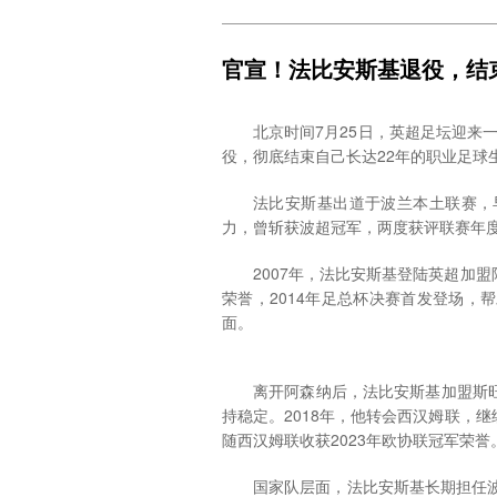
思熟虑，最终选择挂靴，为传奇生涯画
米尔纳的退役，标志着英超一个时
官宣！法比安斯基退役，结
何为“足坛常青树”。从年少成名的天
守，不仅收获3次英超冠军、1次欧冠冠
长河中。如今传奇谢幕，但米尔纳书写
北京时间7月25日，英超足坛迎来
役，彻底结束自己长达22年的职业足球
法比安斯基出道于波兰本土联赛，
力，曾斩获波超冠军，两度获评联赛年
2007年，法比安斯基登陆英超加
荣誉，2014年足总杯决赛首发登场
面。
离开阿森纳后，法比安斯基加盟斯
持稳定。2018年，他转会西汉姆联，
随西汉姆联收获2023年欧协联冠军荣誉
国家队层面，法比安斯基长期担任