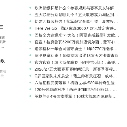
联赛
欧洲超级杯是什么？参赛规则与赛事意义详解
战狼
五大联赛分别是哪几个？五大联赛实力与区别科普
荣誉
切尔西持续补强！蓝军敲定多笔引援，夏窗投入稳居英超前列
三
Here We Go！勒沃库森3000万欧元敲定古铁雷斯，寻找格里马尔多继任者
浦
巴黎全力追逐米卡·戈茨！阿贾克斯新星引发欧冠豪门争夺
在古
冠
官宣！拉克鲁瓦5200万镑加盟切尔西，蓝军补强后防线
彻斯
联赛
落后
追梦格林一年合同留守勇士！1年2770万继续搭档库里
者，
进球
却一直
德甲夏窗动态！多特持续追逐18岁天才卡雷查斯
。
城所
为欧
官方官宣！纽卡斯尔联签下阿拉吉·班巴，新援身披8号战袍
主利物
科
从他
2026/27五大联赛开赛时间汇总！新赛季赛程官宣
英超联
·斯
露了
C罗国家队未来悬念！葡主帅有意征召，或将出战欧国联
在欧
内还
即将
最后
俱乐
六届征程完美落幕！梅西世界杯20年传奇生涯完整回顾
，阿
排名
一支
冠军
120分钟巅峰对决！西班牙加时绝杀阿根廷，斩获2026世界杯冠军
纳在
将采
需为
军争
英格兰6-4法国摘季军！10球大战姆巴佩刷新世界杯纪录
军，
战资
则将
手均
冕冠
本希
他们和