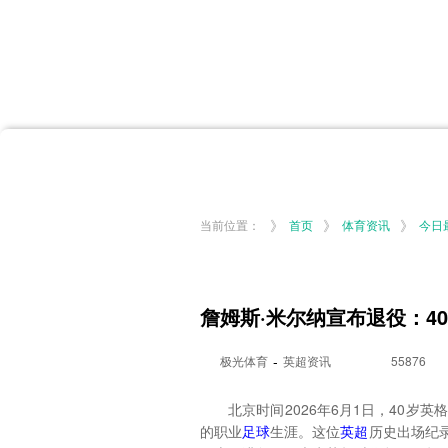
首页
体育资讯
所有联赛
大洋预选
非洲预选
亚
英超
德甲
西甲
法
挪超
俄超
欧冠
澳
》
》
》
当前位置：
首页
体育资讯
今日
詹姆斯·米尔纳宣布退役：4
-
极光体育
英超资讯
55876
北京时间2026年6月1日，40岁
的职业
足球
生涯。这位
英超
历史出场纪