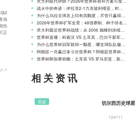
意大利取代伊朗？2026年世界杯替补方案引发争议
战火中的奇迹：伊拉克2-1力克玻利维亚，时隔40年重返世界杯舞台
场2
为什么乌拉圭球衣上印有四颗星，尽管只赢得两次世界杯冠军？
客场
2026年世界杯扩军全景：48强赛制、种子排名与淘汰赛新规则
期伤
意大利最近世界杯战绩：从 2006 巅峰到连续三届无缘正赛的沉沦
可正
世界杯直播：科索沃 VS 土耳其，巴尔干新军迎战星月军团
为什么世界杯冠军获得一颗星，哪支球队队徽上星星最多？
阿根廷一共赢过多少次世界杯？阿根廷世界杯历史战绩一览
世界杯附加赛前瞻：土耳其 VS 罗马尼亚，新月之星主场冲击世界杯
-1
相关资讯
，维
尼亚
英超
切尔西历史球
容残
124111
分失