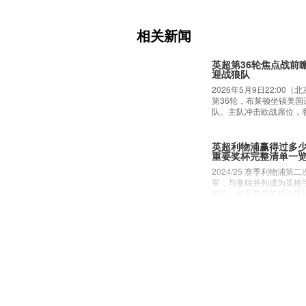
幕，24载英超生涯铸
2026年6月1日米尔纳官
能球星结束24年职业生
相关新闻
布莱顿，手握欧冠英超冠
场第一纪录。
英超第36轮焦点战前
迎战狼队
英超第35轮：埃弗顿3
度落后补时绝平错失
2026年5月9日22:00
北京时间5月5日，英超联
第36轮，布莱顿坐镇美
迪逊公园球场结束，埃弗顿
队。主队冲击欧战席位，
特城。主队三度取得领先
而战，双方战意与状态差
的局面下顽强追分，最终
完成绝平，蓝月亮的联赛
英超利物浦赢得过多
重要奖杯完整清单一
阿森纳VS水晶宫，英
冠资格全力以赴
2024/25 赛季利物浦
2025年4月24日凌晨03
军，与曼联并列成为英格
赛中主场迎战水晶宫，这
球队。红军曾是英格兰足
冠半决赛首回合对阵巴黎
但在过去 30 多年的大
一场英超比赛。目前阿森
被曼联、阿森纳，以及后
第二，而水晶宫则位列第
追赶。尤尔根·克洛普于 20
阿森纳转会风云：阿
英超夺冠的希望已经较为
浦，开启了默西塞德郡辉
曼的诱惑
欧冠半决赛储备能量，而
在安菲尔德的第一个赛季
阿森纳主教练米克尔·阿
格而努力。
洛特很可能将延续这种势
俱乐部夏季转会计划的最
是在欧洲，利物浦都是世
到来的转会窗口将是一个
部之一，其奖杯柜几乎可
森纳的目标是加强阵容，
球队相媲美：
发起挑战。阿尔特塔明确