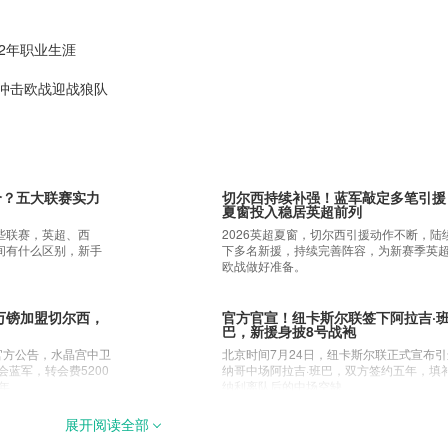
2年职业生涯
顿冲击欧战迎战狼队
个？五大联赛实力
切尔西持续补强！蓝军敲定多笔引援
夏窗投入稳居英超前列
些联赛，英超、西
2026英超夏窗，切尔西引援动作不断，陆
间有什么区别，新手
下多名新援，持续完善阵容，为新赛季英
欧战做好准备。
0万镑加盟切尔西，
官方官宣！纽卡斯尔联签下阿拉吉·
巴，新援身披8号战袍
官方公告，水晶宫中卫
北京时间7月24日，纽卡斯尔联正式宣布
会蓝军，转会费5200
纳哥中场阿拉吉·班巴，双方签约五年，填
2年。
纳利离队后的中场空缺。
展开阅读全部
役：40岁传奇谢
英超第36轮焦点战前瞻 布莱顿冲击