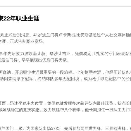
上完美句号。
代的落幕。他以极致的职业素养、全面的技术能力、超长的职业生涯，诠
束22年职业生涯
才少年，到豪门争冠的关键拼图，再到小球会的精神支柱，米尔纳24载绿
军等多项荣誉，更以658场英超出场纪录，将名字永远镌刻在英格兰足球
的敬业与坚守精神，仍将激励着无数后来者。
一则正式告别消息。41岁波兰门将卢卡斯·法比安斯基通过个人社交媒体确
生涯，正式告别职业赛场。
早年先后效力波兹南莱赫、华沙莱吉亚，凭借稳定且扎实的守门表现站
度最佳门将，早早展现出优秀门将天赋。
盟阿森纳，开启职业生涯最重要的一段旅程。七年枪手生涯，他经历起伏也
，帮助阿森纳拿下冠军，终结球队多年无冠困境，成为枪手球迷记忆中的经
旺西，迅速坐稳主力位置，凭借稳健发挥多次获评队内最佳球员，状态长
继续延续稳定的竞技状态。效力铁锤帮八个赛季，他长期担任一线队主力门
。
波兰国门，累计为国家队出场57次，先后参加两届世界杯、三届欧洲杯，