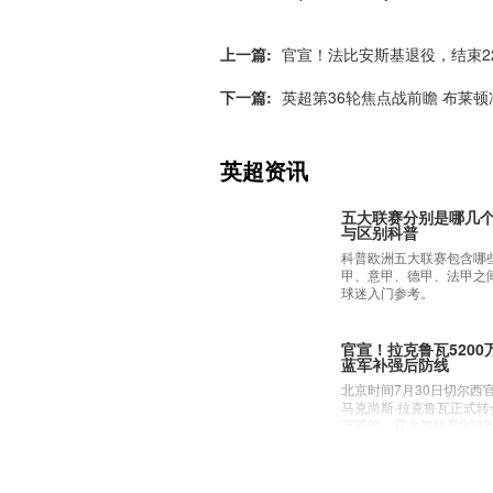
上一篇:
官宣！法比安斯基退役，结束2
下一篇:
英超第36轮焦点战前瞻 布莱
英超资讯
五大联赛分别是哪几
与区别科普
科普欧洲五大联赛包含哪
甲、意甲、德甲、法甲之
球迷入门参考。
官宣！拉克鲁瓦520
蓝军补强后防线
北京时间7月30日切尔西
马克尚斯·拉克鲁瓦正式转
万英镑，双方签约至203
詹姆斯·米尔纳宣布退