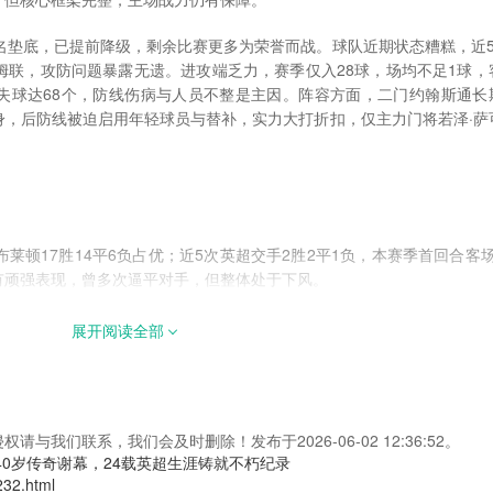
名垫底，已提前降级，剩余比赛更多为荣誉而战。球队近期状态糟糕，近5
汉姆联，攻防问题暴露无遗。进攻端乏力，赛季仅入28球，场均不足1球，
失球达68个，防线伤病与人员不整是主因。阵容方面，二门约翰斯通长
身，后防线被迫启用年轻球员与替补，实力大打折扣，仅主力门将若泽·萨
莱顿17胜14平6负占优；近5次英超交手2胜2平1负，本赛季首回合客场1
有顽强表现，曾多次逼平对手，但整体处于下风。
压制，依托主场优势，以中场传导调动狼队防线，重点冲击对手残缺边路
展开阅读全部
主要进攻手段。狼队则会收缩防线，采用低位防守反击，依靠黄喜灿、库
大败，为荣誉而战。
阵容完整性及历史交锋上均占优，主场抢分战意强烈；狼队提前降级、阵
我们联系，我们会及时删除！发布于2026-06-02 12:36:52。
莱顿主导节奏、全取三分的可能性更大，狼队或凭借顽强防守避免大比
40岁传奇谢幕，24载英超生涯铸就不朽纪录
232.html