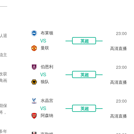
释了
茵坚
历史
布莱顿
23:00
认退
VS
英超
曼联
高清直播
稳主
伯恩利
23:00
收获
VS
英超
典画
狼队
高清直播
水晶宫
23:00
期保
VS
英超
将，
阿森纳
高清直播
多年
富勒姆