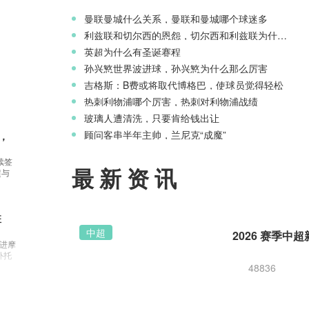
曼联曼城什么关系，曼联和曼城哪个球迷多
利兹联和切尔西的恩怨，切尔西和利兹联为什么是死敌
英超为什么有圣诞赛程
孙兴慜世界波进球，孙兴慜为什么那么厉害
吉格斯：B费或将取代博格巴，使球员觉得轻松
热刺利物浦哪个厉害，热刺对利物浦战绩
玻璃人遭清洗，只要肯给钱出让
顾问客串半年主帅，兰尼克“成魔”
，
续签
最新资讯
超与
班
中超
引进摩
补托
48836
欧战