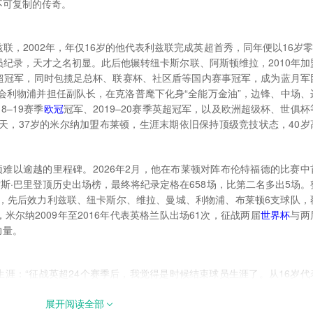
不可复制的传奇。
，2002年，年仅16岁的他代表利兹联完成英超首秀，同年便以16岁零3
纪录，天才之名初显。此后他辗转纽卡斯尔联、阿斯顿维拉，2010年加
超冠军，同时包揽足总杯、联赛杯、社区盾等国内赛事冠军，成为蓝月军
转会利物浦并担任副队长，在克洛普麾下化身“全能万金油”，边锋、中场、
8–19赛季
欧冠
冠军、2019–20赛季英超冠军，以及欧洲超级杯、世俱杯
夏天，37岁的米尔纳加盟布莱顿，生涯末期依旧保持顶级竞技状态，40岁
。
项难以逾越的里程碑。2026年2月，他在布莱顿对阵布伦特福德的比赛中
雷斯·巴里登顶历史出场榜，最终将纪录定格在658场，比第二名多出5场。
攻，先后效力利兹联、纽卡斯尔、维拉、曼城、利物浦、布莱顿6支球队，
尔纳2009年至2016年代表英格兰队出场61次，征战两届
世界杯
与两
力量。
涯：“征战英超24个赛季后，我觉得是时候结束球员生涯了。从16岁代
莱顿晋级欧战，这段旅程远超我的想象。”他特别致谢效力过的每一家俱乐
展开阅读全部
的情谊远比奖杯更珍贵。布莱顿曾为他提供续约合同，但40岁的米尔纳经