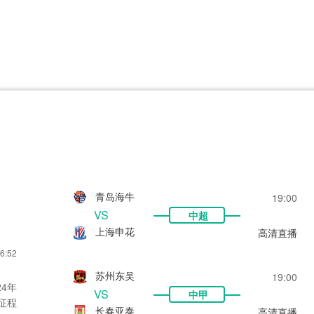
CBA
日职乙
意甲
欧联杯
巴西甲
瑞典超
非洲杯
阿甲
欧洲杯
青岛海牛
19:00
VS
中超
上海申花
高清直播
6:52
苏州东吴
19:00
4年
VS
中甲
征程
长春亚泰
高清直播