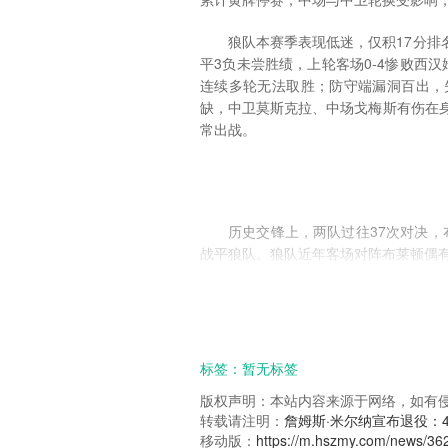
狼队本赛季表现低迷，仅积17分排
平3负未尝胜绩，上轮客场0-4惨败西
连续多轮无法取胜；防守端漏洞百出，
缺，中卫莫斯克拉、中场戈梅斯有伤在
常出战。
历史交锋上，两队过往37次对决，布
战平狼队。狼队近年客场对阵布莱顿偶
本场比赛，布莱顿大概率延续控球
尔贝克的抢点、三笘薰的内切突破将是
的速度冲击布莱顿边路空当，力争避免
标签：
暂无标签
整体来看，布莱顿在实力、状态、
版权声明：本站内容来源于网络，如有侵权请与
缺、士气低迷，客场难有作为。本场布
转载请注明：
詹姆斯·米尔纳宣布退役：
利。
移动版：
https://m.hszmy.com/news/36