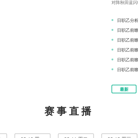
FC，不看好洛杉矶FC客场能够全
对阵秋田蓝闪
着最近出色的
能否持续抢分
日职乙分析
日职乙前瞻
日职乙前
日职乙前瞻
日职乙前瞻
日职乙前
VS厄瓜多尔
最新
赛事直播