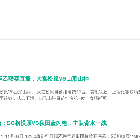
CBA
日职乙
意甲
欧联杯
巴西甲
瑞典超
非洲杯
阿甲
欧洲杯
日职乙联赛直播：大宫松鼠VS山形山神
松鼠VS山形山神。 大宫松鼠目前排名第20位，表现较差。上轮比赛客场
两连败，状态下滑。山形山神目前排名第7位，表现尚可。
：SC相模原VS秋田蓝闪电，主队背水一战
1年11月03日 12:00将进行日职乙联赛赛事即将拉开序幕：SC相模原坐镇