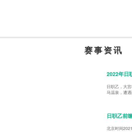
体育直播
体育百科
CCTV5
洲预选
世界杯
欧洲预选
日职联
甲
美洲杯
韩K联
NBA
赛事资讯
超
中超
墨西联
欧国联
2022年
日职乙，大宫
马温泉，遭遇
日职乙前瞻
北京时间202