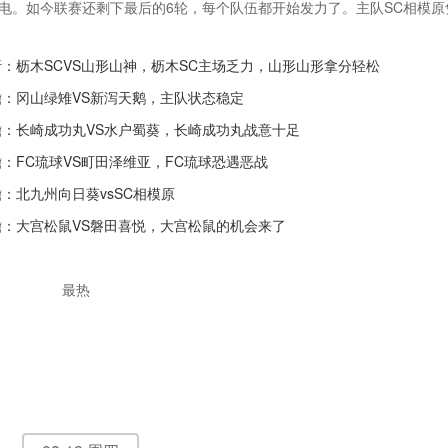
电。如今联赛还剩下最后的6轮，每个队伍都开始发力了。主队SC相模原
抢分，如今排名第19；秋田排名第13，但是球队的状态不是很稳定。SC
呢？届时极光体育将为广大网友实时提供本场赛事直播!
：枥木SCVS山形山神，枥木SC主场乏力，山形山形拿分轻松
：冈山绿雉VS新泻天鹅，主队状态稳定
瞻：长崎成功丸VS水户蜀葵，长崎成功丸战意十足
：FC琉球VS町田泽维亚，FC琉球恐遇恶战
：北九州向日葵vsSC相模原
瞻：大宫松鼠VS磐田喜悦，大宫松鼠的机会来了
最热